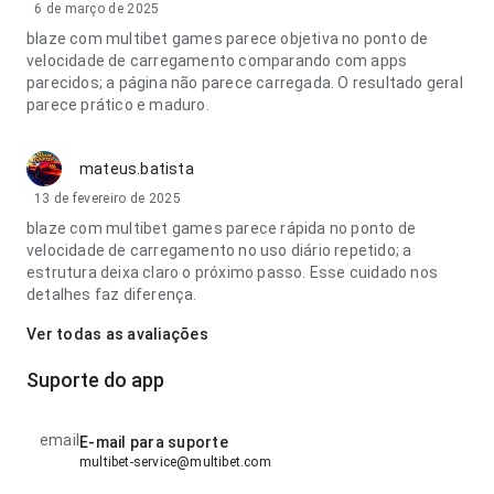
6 de março de 2025
blaze com multibet games parece objetiva no ponto de
velocidade de carregamento comparando com apps
parecidos; a página não parece carregada. O resultado geral
parece prático e maduro.
mateus.batista
13 de fevereiro de 2025
blaze com multibet games parece rápida no ponto de
velocidade de carregamento no uso diário repetido; a
estrutura deixa claro o próximo passo. Esse cuidado nos
detalhes faz diferença.
Ver todas as avaliações
Suporte do app
email
E-mail para suporte
multibet-service@multibet.com