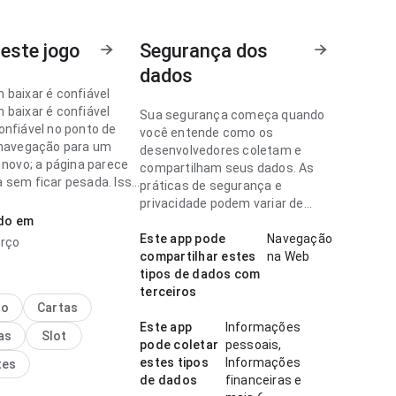
este jogo
Segurança dos
dados
 baixar é confiável
 baixar é confiável
Sua segurança começa quando
onfiável no ponto de
você entende como os
 navegação para um
desenvolvedores coletam e
 novo; a página parece
compartilham seus dados. As
 sem ficar pesada. Isso
práticas de segurança e
is confiança ao
privacidade podem variar de
ado em
acordo com o uso, a região e a
idade.
Este app pode
Navegação
rço
 baixar é confiável
compartilhar estes
na Web
bjetiva no ponto de
tipos de dados com
 navegação antes de
terceiros
nstalar; os rótulos são
no
Cartas
e acompanhar. A
Este app
Informações
as
Slot
cia combina bem com
pode coletar
pessoais,
uente.
estes tipos
Informações
tes
de dados
financeiras e