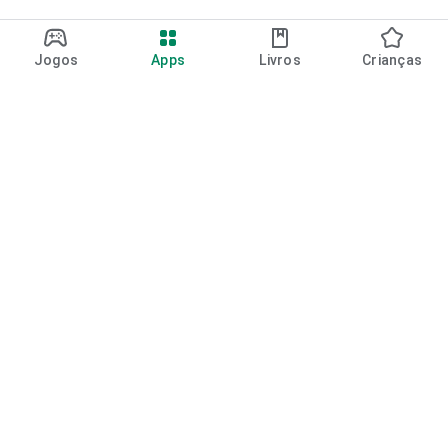
Jogos
Apps
Livros
Crianças
Google Play
Play Pass
Pontos do Play Points
Vales-presente
Resgatar
Política de reembolso
Crianças e família