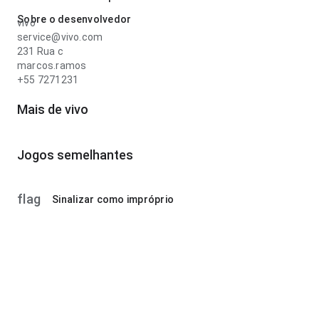
Sobre o desenvolvedor
vivo
service@vivo.com
231 Rua c
marcos.ramos
+55 7271231
Mais de vivo
Jogos semelhantes
flag
Sinalizar como impróprio