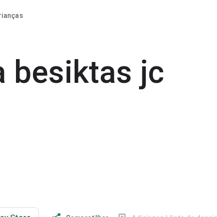
rianças
 besiktas jc