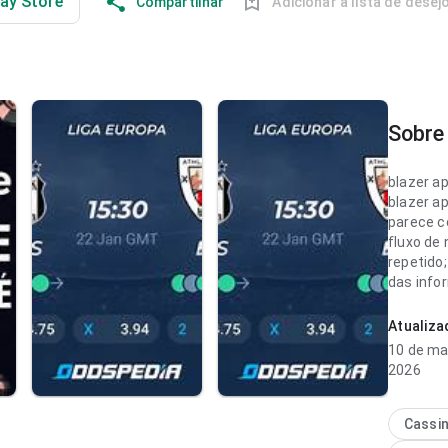
lay Store
Compartilhar
Adicionar à lista de desej
Sobre 
blazer ap
blazer ap
parece c
fluxo de
repetido;
das info
causa um
algo gené
Atualiz
10 de ma
blazer ap
2026
parece c
de naveg
repetido
Cassi
continua