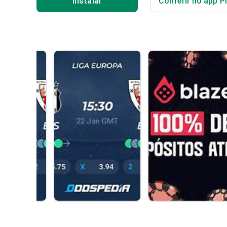
Instalar
Conferir no app P