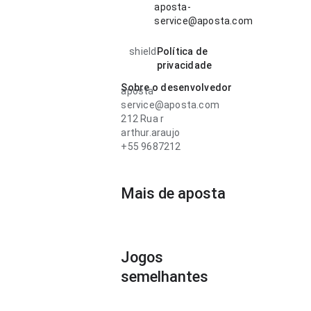
aposta-
service@aposta.com
shield
Política de
privacidade
Sobre o desenvolvedor
aposta
service@aposta.com
212 Rua r
arthur.araujo
+55 9687212
Mais de aposta
Jogos
semelhantes