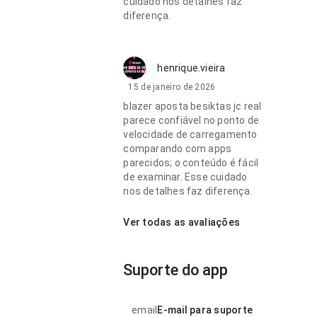
cuidado nos detalhes faz
diferença.
henrique.vieira
15 de janeiro de 2026
blazer aposta besiktas jc real
parece confiável no ponto de
velocidade de carregamento
comparando com apps
parecidos; o conteúdo é fácil
de examinar. Esse cuidado
nos detalhes faz diferença.
Ver todas as avaliações
Suporte do app
email
E-mail para suporte