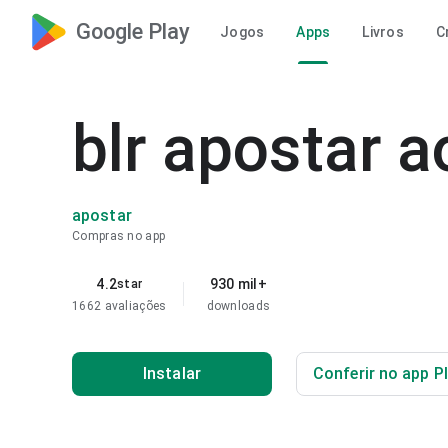
Google Play
Jogos
Apps
Livros
C
blr apostar a
apostar
Compras no app
4.2
930 mil+
star
1662 avaliações
downloads
Instalar
Conferir no app P