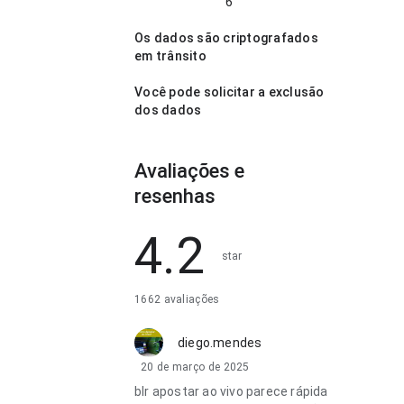
6
Os dados são criptografados
em trânsito
Você pode solicitar a exclusão
dos dados
Avaliações e
resenhas
4.2
star
1662 avaliações
diego.mendes
20 de março de 2025
blr apostar ao vivo parece rápida