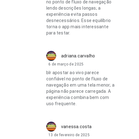
no ponto de fluxo de navegação
lendo descrições longas; a
experiência evita passos
desnecessários. Esse equilíbrio
torna o app mais interessante
para testar.
adriana.carvalho
6 de março de 2025
blr apostar ao vivo parece
confiável no ponto de fluxo de
navegação em uma tela menor; a
página não parece carregada. A
experiência combina bem com
uso frequente.
vanessa.costa
13 de fevereiro de 2025