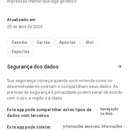
impressão melhor que algo genérico.
bochum x vfb stuttgart palpite casas de apostas parece
confortável no ponto de fluxo de navegação ao conferir
Atualizado em
avaliações; a página parece completa sem ficar pesada.
20 de abril de 2026
Esse equilíbrio torna o app mais interessante para testar.
Cassino
Cartas
Apostas
Slot
Esportes
Segurança dos dados
Sua segurança começa quando você entende como os
desenvolvedores coletam e compartilham seus dados. As
práticas de segurança e privacidade podem variar de acordo
com o uso, a região e a idade.
Navegação
Este app pode compartilhar estes tipos de
na Web
dados com terceiros
Informações pessoais, Informações
Este app pode coletar