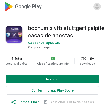
Google Play
bochum x vfb stuttgart palpite
casas de apostas
casas-de-apostas
Compras no app
4.4
790 mil+
star
9858 avaliações
Classificação Livre
info
downloads
Instalar
Conferir no app Play Store
Compartilhar
Adicionar à lista de desejos