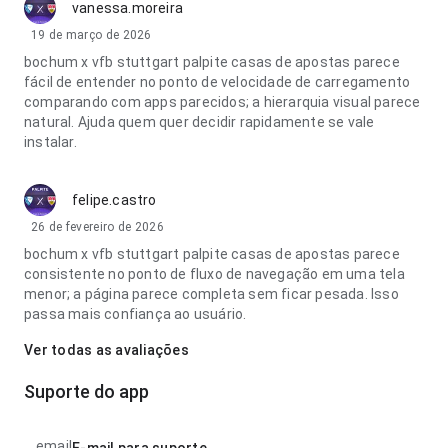
vanessa.moreira
19 de março de 2026
bochum x vfb stuttgart palpite casas de apostas parece
fácil de entender no ponto de velocidade de carregamento
comparando com apps parecidos; a hierarquia visual parece
natural. Ajuda quem quer decidir rapidamente se vale
instalar.
felipe.castro
26 de fevereiro de 2026
bochum x vfb stuttgart palpite casas de apostas parece
consistente no ponto de fluxo de navegação em uma tela
menor; a página parece completa sem ficar pesada. Isso
passa mais confiança ao usuário.
Ver todas as avaliações
Suporte do app
email