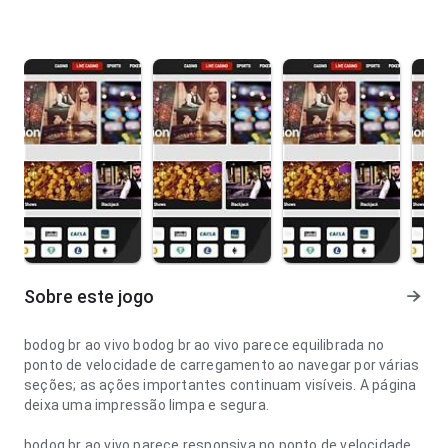
Sobre este jogo
bodog br ao vivo bodog br ao vivo parece equilibrada no
ponto de velocidade de carregamento ao navegar por várias
seções; as ações importantes continuam visíveis. A página
deixa uma impressão limpa e segura.
bodog br ao vivo parece responsiva no ponto de velocidade