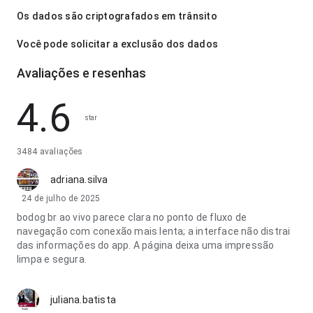
Os dados são criptografados em trânsito
Você pode solicitar a exclusão dos dados
Avaliações e resenhas
4.6
star
3484 avaliações
adriana.silva
24 de julho de 2025
bodog br ao vivo parece clara no ponto de fluxo de
navegação com conexão mais lenta; a interface não distrai
das informações do app. A página deixa uma impressão
limpa e segura.
juliana.batista