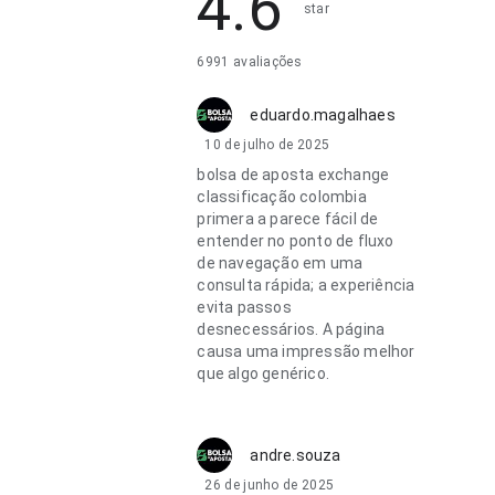
4.6
star
6991 avaliações
eduardo.magalhaes
10 de julho de 2025
bolsa de aposta exchange
classificação colombia
primera a parece fácil de
entender no ponto de fluxo
de navegação em uma
consulta rápida; a experiência
evita passos
desnecessários. A página
causa uma impressão melhor
que algo genérico.
andre.souza
26 de junho de 2025