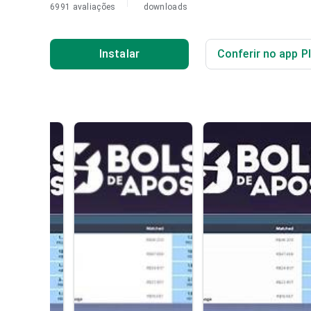
6991 avaliações
downloads
Instalar
Conferir no app P