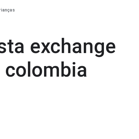
rianças
sta exchange
o colombia