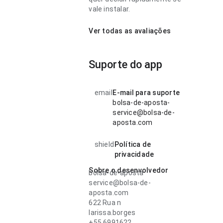
vale instalar.
Ver todas as avaliações
Suporte do app
email
E-mail para suporte
bolsa-de-aposta-
service@bolsa-de-
aposta.com
shield
Política de
privacidade
Sobre o desenvolvedor
bolsa-de-aposta
service@bolsa-de-
aposta.com
622 Rua n
larissa.borges
+55 6991622