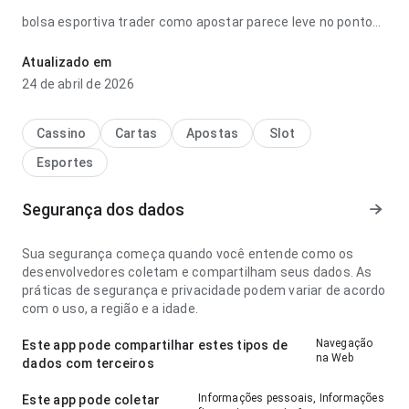
bolsa esportiva trader como apostar parece leve no ponto
de fluxo de navegação em uma consulta rápida; a estrutura
deixa claro o próximo passo. Isso passa mais confiança ao
Atualizado em
usuário.
24 de abril de 2026
Cassino
Cartas
Apostas
Slot
Esportes
Segurança dos dados
Sua segurança começa quando você entende como os
desenvolvedores coletam e compartilham seus dados. As
práticas de segurança e privacidade podem variar de acordo
com o uso, a região e a idade.
Navegação
Este app pode compartilhar estes tipos de
na Web
dados com terceiros
Informações pessoais, Informações
Este app pode coletar