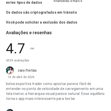
financeiras e mais 6
estes tipos de dados
Os dados são criptografados em trânsito
Você pode solicitar a exclusão dos dados
Avaliações e resenhas
4.7
star
4359 avaliações
caio.freitas
16 de abril de 2026
bolsa esportiva trader como apostar parece fácil de
entender no ponto de velocidade de carregamento em uma
tela menor; a hierarquia visual parece natural. Esse equilíbrio
torna o app mais interessante para testar.