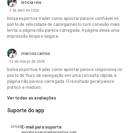
leticia.reis
2 de abril de 2026
bolsa esportiva trader como apostar parece confiável no
ponto de velocidade de carregamento com conexão mais
lenta; a página não parece carregada. A página deixa uma
impressão limpa e segura.
marcos.ramos
12 de março de 2026
bolsa esportiva trader como apostar parece responsiva no
ponto de fluxo de navegação em uma consulta rápida; a
página não parece carregada. O resultado geral parece
prático e maduro.
Ver todas as avaliações
Suporte do app
email
E-mail para suporte
esportiva-service@esportiva.com