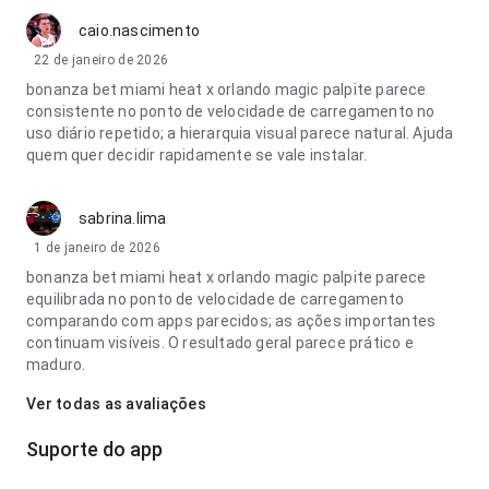
caio.nascimento
22 de janeiro de 2026
bonanza bet miami heat x orlando magic palpite parece
consistente no ponto de velocidade de carregamento no
uso diário repetido; a hierarquia visual parece natural. Ajuda
quem quer decidir rapidamente se vale instalar.
sabrina.lima
1 de janeiro de 2026
bonanza bet miami heat x orlando magic palpite parece
equilibrada no ponto de velocidade de carregamento
comparando com apps parecidos; as ações importantes
continuam visíveis. O resultado geral parece prático e
maduro.
Ver todas as avaliações
Suporte do app