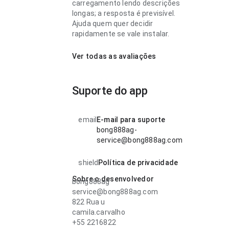
carregamento lendo descrições
longas; a resposta é previsível.
Ajuda quem quer decidir
rapidamente se vale instalar.
Ver todas as avaliações
Suporte do app
email
E-mail para suporte
bong888ag-
service@bong888ag.com
shield
Política de privacidade
Sobre o desenvolvedor
bong888ag
service@bong888ag.com
822 Rua u
camila.carvalho
+55 2216822