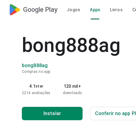
Google Play
Jogos
Apps
Livros
C
bong888ag
bong888ag
Compras no app
4.1
120 mil+
star
2216 avaliações
downloads
Instalar
Conferir no app P