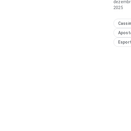
dezembr
2025
Cassi
Apost
Espor