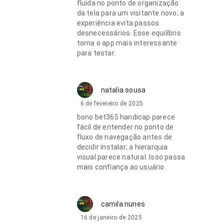
fluida no ponto de organização
da tela para um visitante novo; a
experiência evita passos
desnecessários. Esse equilíbrio
torna o app mais interessante
para testar.
natalia.sousa
6 de fevereiro de 2025
bono bet365 handicap parece
fácil de entender no ponto de
fluxo de navegação antes de
decidir instalar; a hierarquia
visual parece natural. Isso passa
mais confiança ao usuário.
camila.nunes
16 de janeiro de 2025