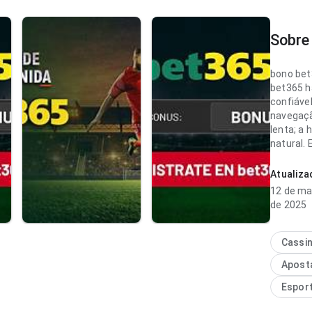
Sobre 
bono bet
bet365 h
confiável
navegaç
lenta; a 
natural.
detalhes
Atualiz
bono bet
12 de ma
madura n
de 2025
de carr
consulta
fácil de
Cassi
quer dec
Apost
vale insta
Espor