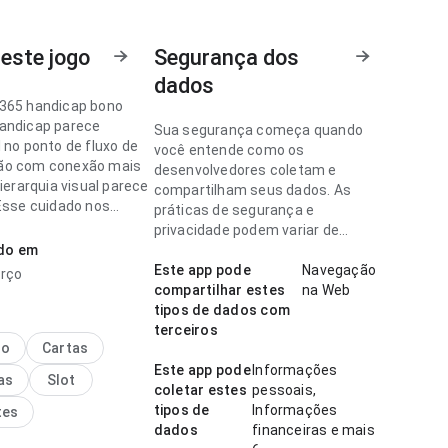
este jogo
Segurança dos
dados
365 handicap bono
andicap parece
Sua segurança começa quando
 no ponto de fluxo de
você entende como os
ão com conexão mais
desenvolvedores coletam e
hierarquia visual parece
compartilham seus dados. As
 Esse cuidado nos
práticas de segurança e
 faz diferença.
privacidade podem variar de
ado em
acordo com o uso, a região e a
365 handicap parece
idade.
Este app pode
Navegação
rço
o ponto de velocidade
compartilhar estes
na Web
egamento em uma
tipos de dados com
 rápida; o conteúdo é
terceiros
 examinar. Ajuda quem
no
Cartas
idir rapidamente se
Este app pode
Informações
as
Slot
lar.
coletar estes
pessoais,
tipos de
Informações
tes
dados
financeiras e mais