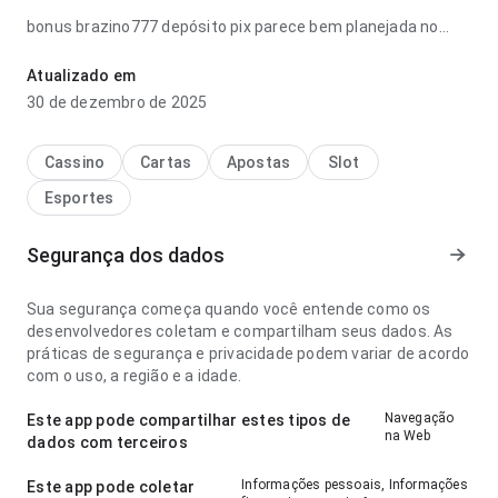
bonus brazino777 depósito pix parece bem planejada no
ponto de velocidade de carregamento ao alternar detalhes;
a página parece completa sem ficar pesada. A página causa
Atualizado em
uma impressão melhor que algo genérico.
30 de dezembro de 2025
Cassino
Cartas
Apostas
Slot
Esportes
Segurança dos dados
Sua segurança começa quando você entende como os
desenvolvedores coletam e compartilham seus dados. As
práticas de segurança e privacidade podem variar de acordo
com o uso, a região e a idade.
Navegação
Este app pode compartilhar estes tipos de
na Web
dados com terceiros
Informações pessoais, Informações
Este app pode coletar