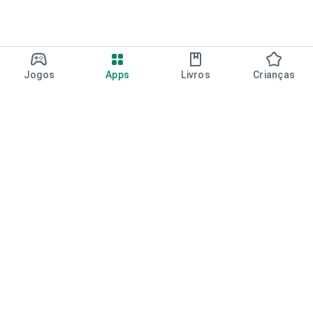
Jogos
Apps
Livros
Crianças
Google Play
Play Pass
Pontos do Play Points
Vales-presente
Resgatar
Política de reembolso