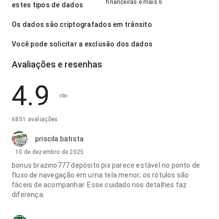
financeiras e mais 6
estes tipos de dados
Os dados são criptografados em trânsito
Você pode solicitar a exclusão dos dados
Avaliações e resenhas
4.9
star
6851 avaliações
priscila.batista
10 de dezembro de 2025
bonus brazino777 depósito pix parece estável no ponto de
fluxo de navegação em uma tela menor; os rótulos são
fáceis de acompanhar. Esse cuidado nos detalhes faz
diferença.