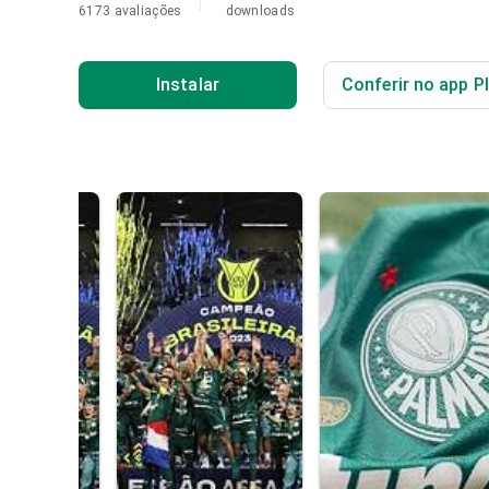
6173 avaliações
downloads
Instalar
Conferir no app P