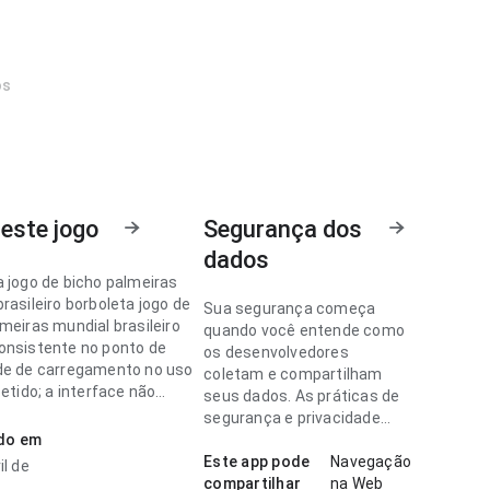
os
este jogo
Segurança dos
dados
a jogo de bicho palmeiras
rasileiro borboleta jogo de
Sua segurança começa
meiras mundial brasileiro
quando você entende como
onsistente no ponto de
os desenvolvedores
de de carregamento no uso
coletam e compartilham
petido; a interface não
seus dados. As práticas de
das informações do app. Esse
segurança e privacidade
o torna o app mais
ado em
podem variar de acordo com
ante para testar.
o uso, a região e a idade.
Este app pode
Navegação
il de
compartilhar
na Web