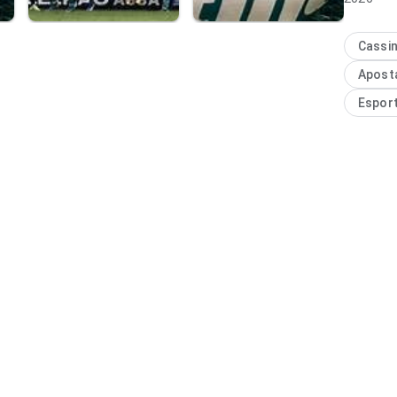
borbolet
mundial 
no ponto
Cassi
antes de 
Apost
experiên
desneces
Espor
detalhes