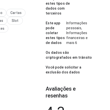
a jogo de bicho palmeiras
estes tipos de
brasileiro parece responsiva
dados com
 de fluxo de navegação
no
Cartas
terceiros
decidir instalar; a
as
Slot
cia evita passos
Este app
Informações
sários. Esse cuidado nos
pode
pessoais,
tes
 faz diferença.
coletar
Informações
estes tipos
financeiras e
de dados
mais 6
Os dados são
criptografados em trânsito
Você pode solicitar a
exclusão dos dados
Avaliações e
resenhas