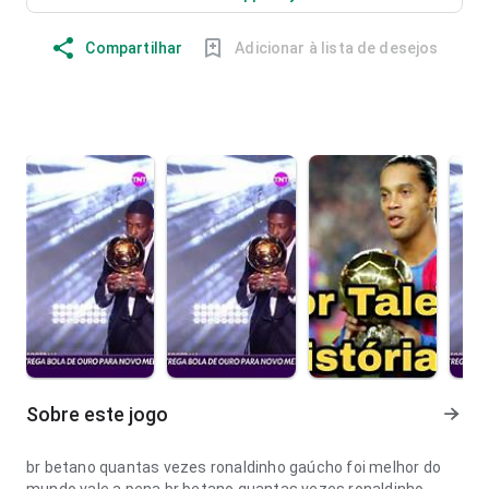
Compartilhar
Adicionar à lista de desejos
Sobre este jogo
br betano quantas vezes ronaldinho gaúcho foi melhor do