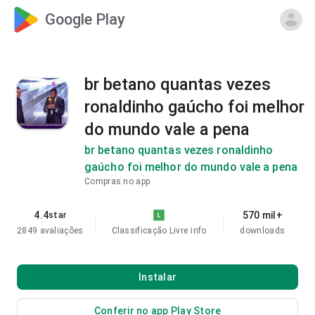
Google Play
br betano quantas vezes
ronaldinho gaúcho foi melhor
do mundo vale a pena
br betano quantas vezes ronaldinho
gaúcho foi melhor do mundo vale a pena
Compras no app
4.4
570 mil+
star
2849 avaliações
Classificação Livre
info
downloads
Instalar
Conferir no app Play Store