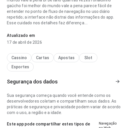
mundo vale a pena br betano quantas vezes ronaldinho
gaúcho foi melhor do mundo vale a pena parece fácil de
entender no ponto de fluxo de navegação no uso diário
repetido; a interface não distrai das informações do app.
Esse cuidado nos detalhes faz diferença.
br betano quantas vezes ronaldinho gaúcho foi melhor do
Atualizado em
mundo vale a pena parece confiável no ponto de velocidade
17 de abril de 2026
de carregamento em uma tela menor; a página parece
completa sem ficar pesada. Esse equilíbrio torna o app mais
interessante para testar.
Cassino
Cartas
Apostas
Slot
Esportes
Segurança dos dados
Sua segurança começa quando você entende como os
desenvolvedores coletam e compartilham seus dados. As
práticas de segurança e privacidade podem variar de acordo
com o uso, a região e a idade.
Navegação
Este app pode compartilhar estes tipos de