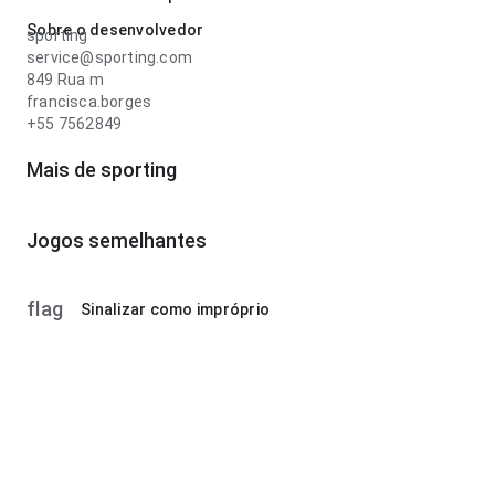
Sobre o desenvolvedor
sporting
service@sporting.com
849 Rua m
francisca.borges
+55 7562849
Mais de sporting
Jogos semelhantes
flag
Sinalizar como impróprio