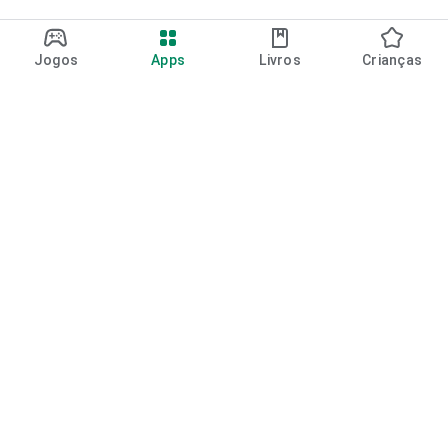
Jogos
Apps
Livros
Crianças
Google Play
Play Pass
Pontos do Play Points
Vales-presente
Resgatar
Política de reembolso
Crianças e família