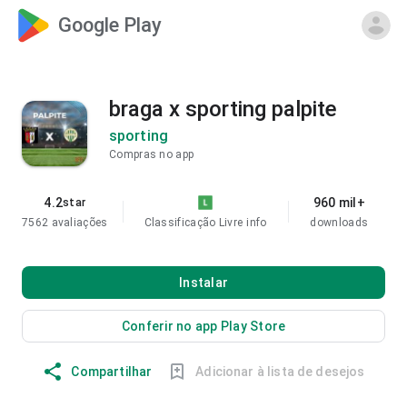
Google Play
braga x sporting palpite
sporting
Compras no app
4.2
960 mil+
star
7562 avaliações
Classificação Livre
info
downloads
Instalar
Conferir no app Play Store
Compartilhar
Adicionar à lista de desejos