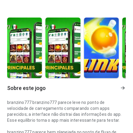
Sobre este jogo
branzino777 branzino777 parece leve no ponto de
velocidade de carregamento comparando com apps
parecidos; a interface não distrai das informações do app.
Esse equilíbrio torna o app mais interessante para testar.
branzino777 parece bem planejada no ponto de fluxo de