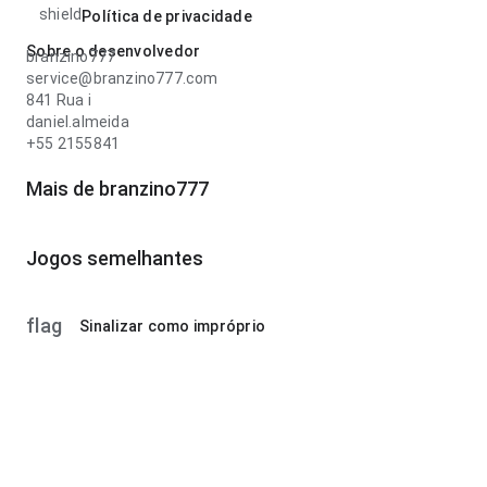
shield
Política de privacidade
Sobre o desenvolvedor
branzino777
service@branzino777.com
841 Rua i
daniel.almeida
+55 2155841
Mais de branzino777
Jogos semelhantes
flag
Sinalizar como impróprio