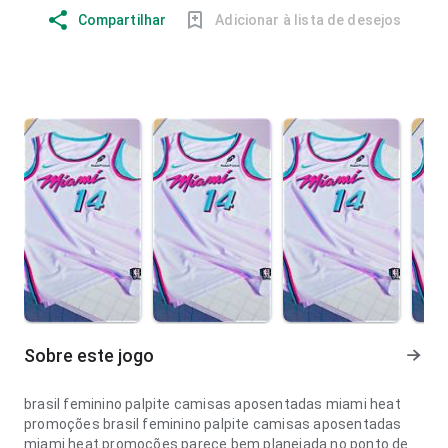
Compartilhar
Adicionar à lista de desejos
Sobre este jogo
brasil feminino palpite camisas aposentadas miami heat
promoções brasil feminino palpite camisas aposentadas
miami heat promoções parece bem planejada no ponto de