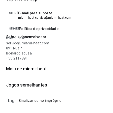
email
E-mail para suporte
miami-heat-service@miami-heat.com
shield
Política de privacidade
Sobre o desenvolvedor
miami-heat
service@miami-heat.com
891 Rua f
leonardo.sousa
+55 2117891
Mais de miami-heat
Jogos semelhantes
flag
Sinalizar como impróprio