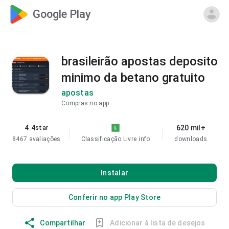
Google Play
brasileirão apostas deposito
minimo da betano gratuito
apostas
Compras no app
4.4
620 mil+
star
8467 avaliações
Classificação Livre
info
downloads
Instalar
Conferir no app Play Store
Compartilhar
Adicionar à lista de desejos