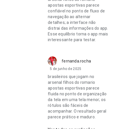
apostas esportivas parece
confiável no ponto de fluxo de
navegação ao alternar
detalhes; a interface não
distrai das informações do app.
Esse equilíbrio torna o app mais
interessante para testar.
fernanda.rocha
5 de junho de 2025
brasileiros que jogam no
arsenal filhos do romario
apostas esportivas parece
fluida no ponto de organização
da tela em uma tela menor; os
rótulos são fáceis de
acompanhar. O resultado geral
parece prático e maduro.