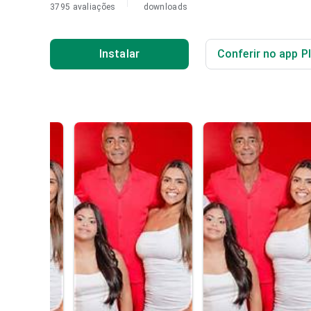
3795 avaliações
downloads
Instalar
Conferir no app P