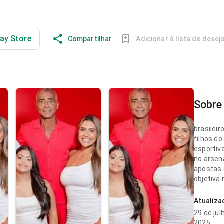
lay Store
Compartilhar
Adicionar à lista de desej
Sobre 
brasilei
filhos d
esportiv
no arsena
apostas 
objetiva 
navegaçã
o conteúd
Atualiz
Isso pas
29 de jul
usuário.
2025