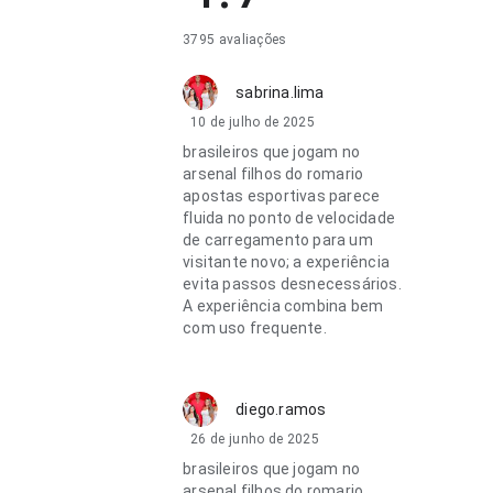
3795 avaliações
sabrina.lima
10 de julho de 2025
brasileiros que jogam no
arsenal filhos do romario
apostas esportivas parece
fluida no ponto de velocidade
de carregamento para um
visitante novo; a experiência
evita passos desnecessários.
A experiência combina bem
com uso frequente.
diego.ramos
26 de junho de 2025
brasileiros que jogam no
arsenal filhos do romario