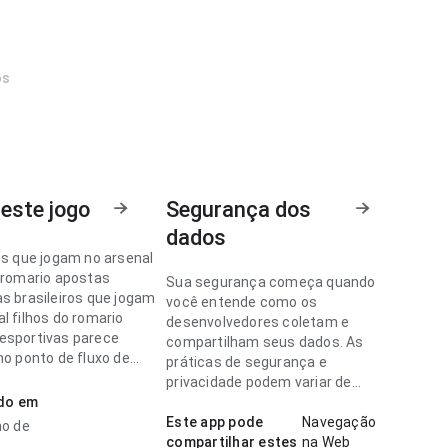
os
este jogo
Segurança dos
dados
ros que jogam no arsenal
o romario apostas
Sua segurança começa quando
as brasileiros que jogam
você entende como os
l filhos do romario
desenvolvedores coletam e
esportivas parece
compartilham seus dados. As
no ponto de fluxo de
práticas de segurança e
o ao conferir avaliações;
privacidade podem variar de
o é fácil de examinar.
ado em
acordo com o uso, a região e a
sa mais confiança ao
idade.
Este app pode
Navegação
ho de
compartilhar estes
na Web