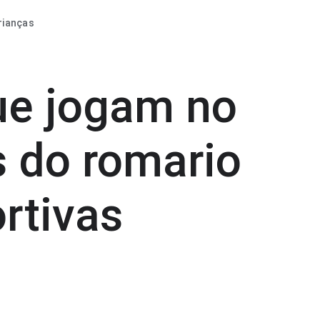
rianças
que jogam no
s do romario
rtivas