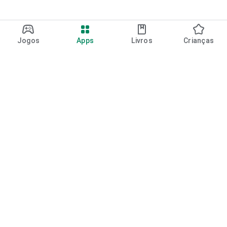
Jogos
Apps
Livros
Crianças
Google Play
Play Pass
Pontos do Play Points
Vales-presente
Resgatar
Política de reembolso