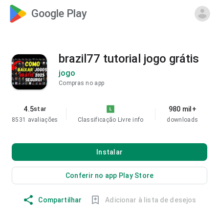
Google Play
brazil77 tutorial jogo grátis
jogo
Compras no app
4.5
980 mil+
star
8531 avaliações
Classificação Livre
info
downloads
Instalar
Conferir no app Play Store
Compartilhar
Adicionar à lista de desejos