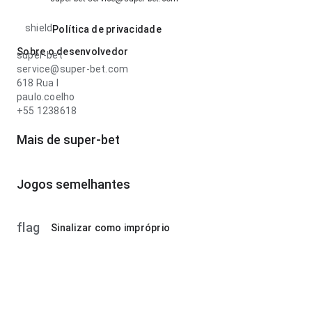
shield
Política de privacidade
Sobre o desenvolvedor
super-bet
service@super-bet.com
618 Rua l
paulo.coelho
+55 1238618
Mais de super-bet
Jogos semelhantes
flag
Sinalizar como impróprio