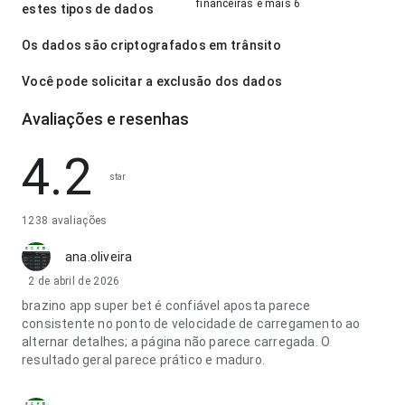
financeiras e mais 6
estes tipos de dados
Os dados são criptografados em trânsito
Você pode solicitar a exclusão dos dados
Avaliações e resenhas
4.2
star
1238 avaliações
ana.oliveira
2 de abril de 2026
brazino app super bet é confiável aposta parece
consistente no ponto de velocidade de carregamento ao
alternar detalhes; a página não parece carregada. O
resultado geral parece prático e maduro.