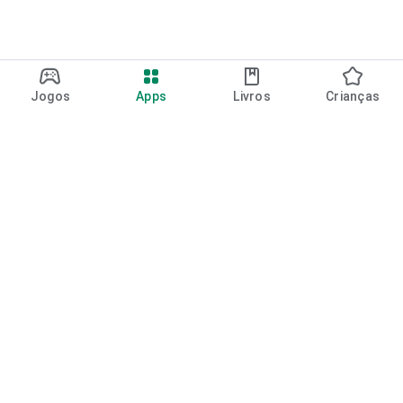
Jogos
Apps
Livros
Crianças
Google Play
Play Pass
Pontos do Play Points
Vales-presente
Resgatar
Política de reembolso