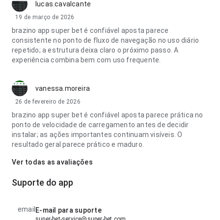
lucas.cavalcante
19 de março de 2026
brazino app super bet é confiável aposta parece
consistente no ponto de fluxo de navegação no uso diário
repetido; a estrutura deixa claro o próximo passo. A
experiência combina bem com uso frequente.
vanessa.moreira
26 de fevereiro de 2026
brazino app super bet é confiável aposta parece prática no
ponto de velocidade de carregamento antes de decidir
instalar; as ações importantes continuam visíveis. O
resultado geral parece prático e maduro.
Ver todas as avaliações
Suporte do app
email
E-mail para suporte
super-bet-service@super-bet.com