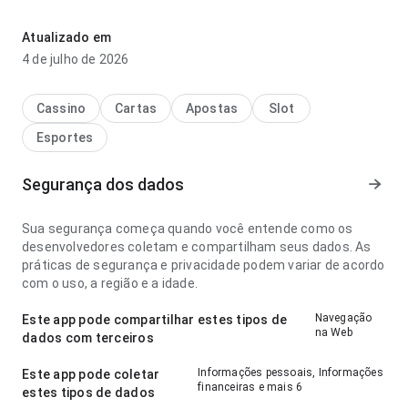
brazino777 jogodo bicho 2027 parece fácil de entender no
ponto de fluxo de navegação no uso diário repetido; a
Atualizado em
estrutura deixa claro o próximo passo. Esse cuidado nos
4 de julho de 2026
detalhes faz diferença.
Cassino
Cartas
Apostas
Slot
Esportes
Segurança dos dados
Sua segurança começa quando você entende como os
desenvolvedores coletam e compartilham seus dados. As
práticas de segurança e privacidade podem variar de acordo
com o uso, a região e a idade.
Navegação
Este app pode compartilhar estes tipos de
na Web
dados com terceiros
Informações pessoais, Informações
Este app pode coletar
financeiras e mais 6
estes tipos de dados