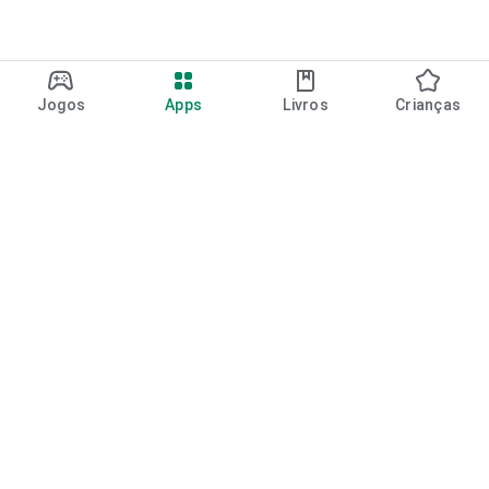
Jogos
Apps
Livros
Crianças
Google Play
Play Pass
Pontos do Play Points
Vales-presente
Resgatar
Política de reembolso