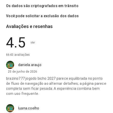
Os dados são criptografados em trânsito
Você pode solicitar a exclusão dos dados
Avaliações e resenhas
4.5
star
6643 avaliações
daniela.araujo
25 de junho de 2026
brazino777 jogodo bicho 2027 parece equilibrada no ponto
de fluxo de navegação ao alternar detalhes; a página parece
completa sem ficar pesada. A experiência combina bem
com uso frequente.
luana.coelho