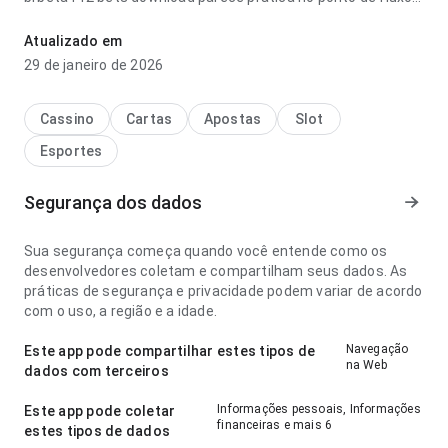
de navegação ao alternar detalhes; a resposta é previsível.
A experiência combina bem com uso frequente.
Atualizado em
29 de janeiro de 2026
Cassino
Cartas
Apostas
Slot
Esportes
Segurança dos dados
Sua segurança começa quando você entende como os
desenvolvedores coletam e compartilham seus dados. As
práticas de segurança e privacidade podem variar de acordo
com o uso, a região e a idade.
Navegação
Este app pode compartilhar estes tipos de
na Web
dados com terceiros
Informações pessoais, Informações
Este app pode coletar
financeiras e mais 6
estes tipos de dados