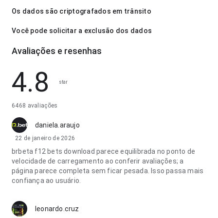
Os dados são criptografados em trânsito
Você pode solicitar a exclusão dos dados
Avaliações e resenhas
4.8
star
6468 avaliações
daniela.araujo
22 de janeiro de 2026
brbeta f12 bets download parece equilibrada no ponto de
velocidade de carregamento ao conferir avaliações; a
página parece completa sem ficar pesada. Isso passa mais
confiança ao usuário.
leonardo.cruz