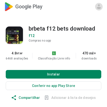
Google Play
brbeta f12 bets download
f12
Compras no app
4.8
470 mil+
star
6468 avaliações
Classificação Livre
info
downloads
Instalar
Conferir no app Play Store
Compartilhar
Adicionar à lista de desejos