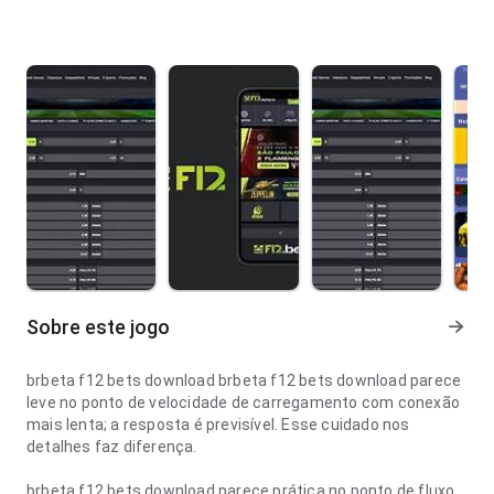
Sobre este jogo
brbeta f12 bets download brbeta f12 bets download parece
leve no ponto de velocidade de carregamento com conexão
mais lenta; a resposta é previsível. Esse cuidado nos
detalhes faz diferença.
brbeta f12 bets download parece prática no ponto de fluxo