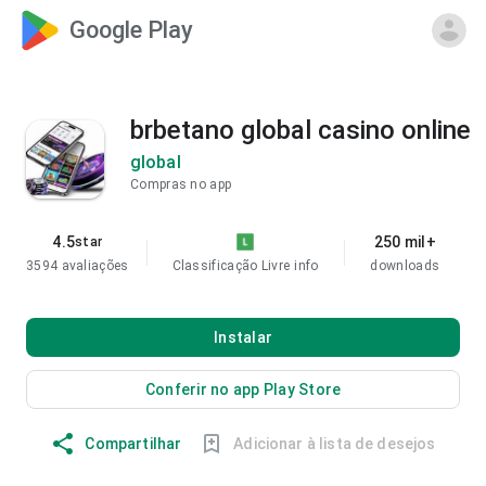
Google Play
brbetano global casino online
global
Compras no app
4.5
250 mil+
star
3594 avaliações
Classificação Livre
info
downloads
Instalar
Conferir no app Play Store
Compartilhar
Adicionar à lista de desejos