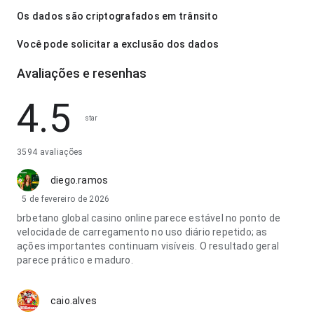
Os dados são criptografados em trânsito
Você pode solicitar a exclusão dos dados
Avaliações e resenhas
4.5
star
3594 avaliações
diego.ramos
5 de fevereiro de 2026
brbetano global casino online parece estável no ponto de
velocidade de carregamento no uso diário repetido; as
ações importantes continuam visíveis. O resultado geral
parece prático e maduro.
caio.alves