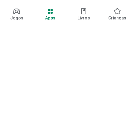
Jogos
Apps
Livros
Crianças
Google Play
Play Pass
Pontos do Play Points
Vales-presente
Resgatar
Política de reembolso
Crianças e família