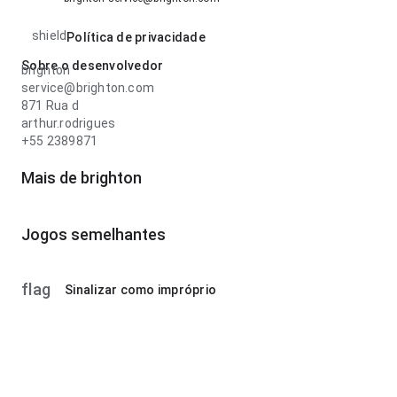
shield
Política de privacidade
Sobre o desenvolvedor
brighton
service@brighton.com
871 Rua d
arthur.rodrigues
+55 2389871
Mais de brighton
Jogos semelhantes
flag
Sinalizar como impróprio