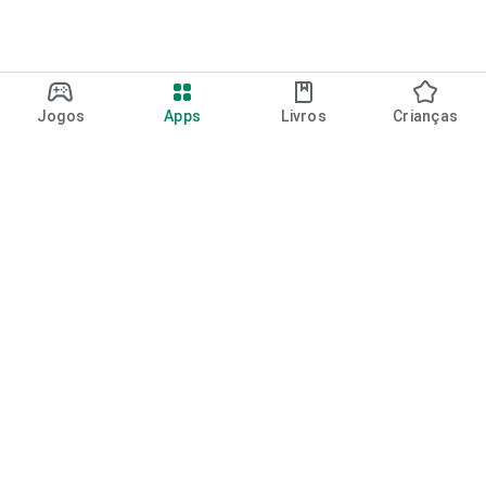
Jogos
Apps
Livros
Crianças
Google Play
Play Pass
Pontos do Play Points
Vales-presente
Resgatar
Política de reembolso