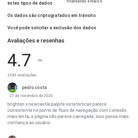
financeiras e mais 6
estes tipos de dados
Os dados são criptografados em trânsito
Você pode solicitar a exclusão dos dados
Avaliações e resenhas
4.7
star
2389 avaliações
pedro.costa
27 de novembro de 2025
brighton x newcastle palpite estatísticas parece
consistente no ponto de fluxo de navegação com conexão
mais lenta; a página não parece carregada. Isso passa mais
confiança ao usuário.