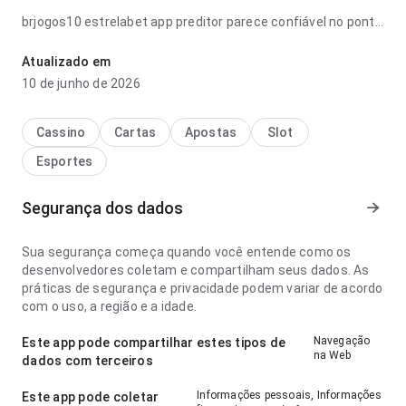
brjogos10 estrelabet app preditor parece confiável no ponto
de velocidade de carregamento ao alternar detalhes; as
ações importantes continuam visíveis. Ajuda quem quer
Atualizado em
decidir rapidamente se vale instalar.
10 de junho de 2026
Cassino
Cartas
Apostas
Slot
Esportes
Segurança dos dados
Sua segurança começa quando você entende como os
desenvolvedores coletam e compartilham seus dados. As
práticas de segurança e privacidade podem variar de acordo
com o uso, a região e a idade.
Navegação
Este app pode compartilhar estes tipos de
na Web
dados com terceiros
Informações pessoais, Informações
Este app pode coletar