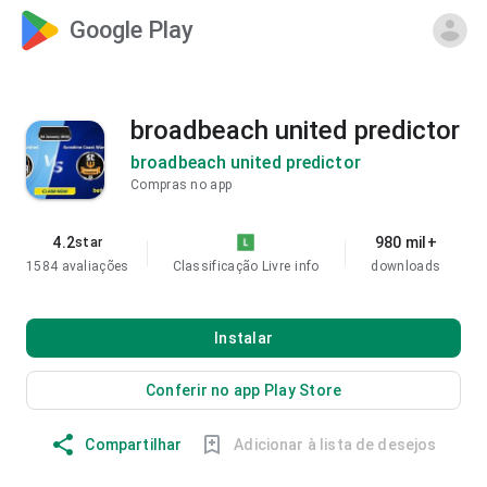
Google Play
broadbeach united predictor
broadbeach united predictor
Compras no app
4.2
980 mil+
star
1584 avaliações
Classificação Livre
info
downloads
Instalar
Conferir no app Play Store
Compartilhar
Adicionar à lista de desejos