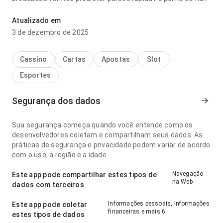
de navegação ao navegar por várias seções; a página
parece completa sem ficar pesada. A experiência combina
Atualizado em
bem com uso frequente.
3 de dezembro de 2025
Cassino
Cartas
Apostas
Slot
Esportes
Segurança dos dados
Sua segurança começa quando você entende como os
desenvolvedores coletam e compartilham seus dados. As
práticas de segurança e privacidade podem variar de acordo
com o uso, a região e a idade.
Navegação
Este app pode compartilhar estes tipos de
na Web
dados com terceiros
Informações pessoais, Informações
Este app pode coletar
financeiras e mais 6
estes tipos de dados