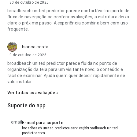
30 de outubro de 2025
broadbeach united predictor parece confortável no ponto de
fluxo de navegação ao conferir avaliações; a estrutura deixa
claro o próximo passo. A experiência combina bem com uso
frequente.
bianca.costa
9 de outubro de 2025
broadbeach united predictor parece fluida no ponto de
organização da tela para um visitante novo; o conteúdo é
fácil de examinar. Ajuda quem quer decidir rapidamente se
vale instalar.
Ver todas as avaliações
Suporte do app
email
E-mail para suporte
broadbeach united predictor-service@broadbeach united
predictor.com