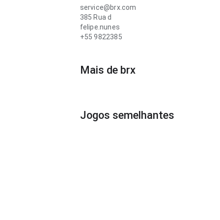
service@brx.com
385 Rua d
felipe.nunes
+55 9822385
Mais de brx
Jogos semelhantes