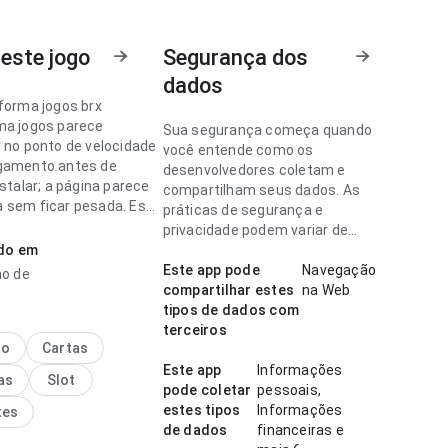
este jogo
Segurança dos
dados
aforma jogos brx
ma jogos parece
Sua segurança começa quando
l no ponto de velocidade
você entende como os
gamento antes de
desenvolvedores coletam e
nstalar; a página parece
compartilham seus dados. As
 sem ficar pesada. Esse
práticas de segurança e
nos detalhes faz
privacidade podem variar de
a.
ado em
acordo com o uso, a região e a
idade.
Este app pode
Navegação
ho de
forma jogos parece fácil
compartilhar estes
na Web
der no ponto de
tipos de dados com
de de carregamento com
terceiros
mais lenta; a hierarquia
no
Cartas
arece natural. Ajuda quem
Este app
Informações
as
Slot
idir rapidamente se vale
pode coletar
pessoais,
estes tipos
Informações
tes
de dados
financeiras e