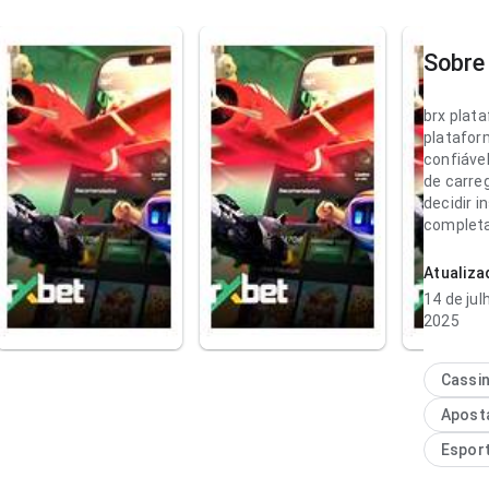
Sobre 
brx plat
platafor
confiáve
de carre
decidir i
completa
cuidado 
diferenç
Atualiz
14 de jul
brx plata
2025
de enten
velocida
conexão 
Cassi
visual p
Apost
quer dec
instalar.
Espor