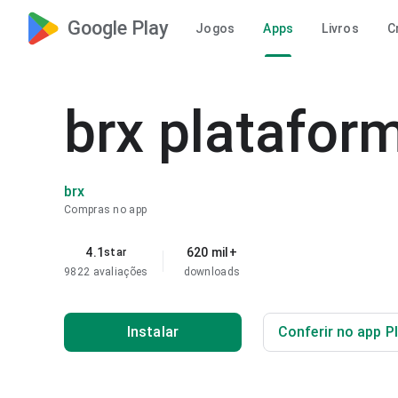
Google Play
Jogos
Apps
Livros
C
brx platafor
brx
Compras no app
4.1
620 mil+
star
9822 avaliações
downloads
Instalar
Conferir no app P