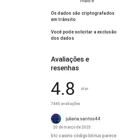
mais 6
Os dados são criptografados
em trânsito
Você pode solicitar a exclusão
dos dados
Avaliações e
resenhas
4.8
star
7445 avaliações
juliana.santos44
20 de março de 2025
btc casino código bônus parece