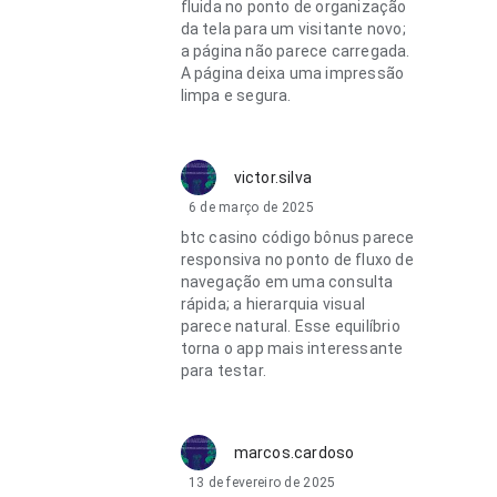
fluida no ponto de organização
da tela para um visitante novo;
a página não parece carregada.
A página deixa uma impressão
limpa e segura.
victor.silva
6 de março de 2025
btc casino código bônus parece
responsiva no ponto de fluxo de
navegação em uma consulta
rápida; a hierarquia visual
parece natural. Esse equilíbrio
torna o app mais interessante
para testar.
marcos.cardoso
13 de fevereiro de 2025