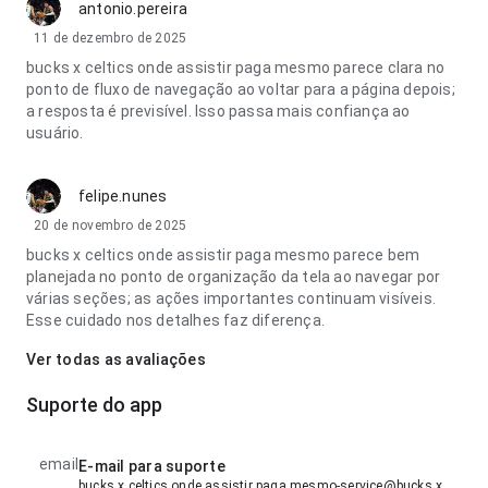
antonio.pereira
11 de dezembro de 2025
bucks x celtics onde assistir paga mesmo parece clara no
ponto de fluxo de navegação ao voltar para a página depois;
a resposta é previsível. Isso passa mais confiança ao
usuário.
felipe.nunes
20 de novembro de 2025
bucks x celtics onde assistir paga mesmo parece bem
planejada no ponto de organização da tela ao navegar por
várias seções; as ações importantes continuam visíveis.
Esse cuidado nos detalhes faz diferença.
Ver todas as avaliações
Suporte do app
email
E-mail para suporte
bucks x celtics onde assistir paga mesmo-service@bucks x