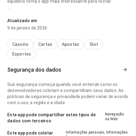
equilíbrio torna o app mais interessante para testar.
bucks x celtics onde assistir paga mesmo parece leve no
ponto de velocidade de carregamento ao conferir
Atualizado em
avaliações; os rótulos são fáceis de acompanhar. Ajuda
9 de janeiro de 2026
quem quer decidir rapidamente se vale instalar.
Cassino
Cartas
Apostas
Slot
Esportes
Segurança dos dados
Sua segurança começa quando você entende como os
desenvolvedores coletam e compartilham seus dados. As
práticas de segurança e privacidade podem variar de acordo
com o uso, a região e a idade.
Navegação
Este app pode compartilhar estes tipos de
na Web
dados com terceiros
Informações pessoais, Informações
Este app pode coletar