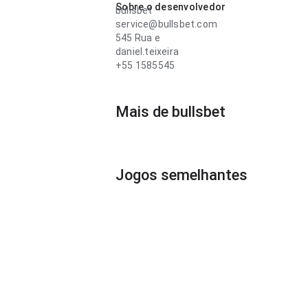
Sobre o desenvolvedor
bullsbet
service@bullsbet.com
545 Rua e
daniel.teixeira
+55 1585545
Mais de bullsbet
Jogos semelhantes