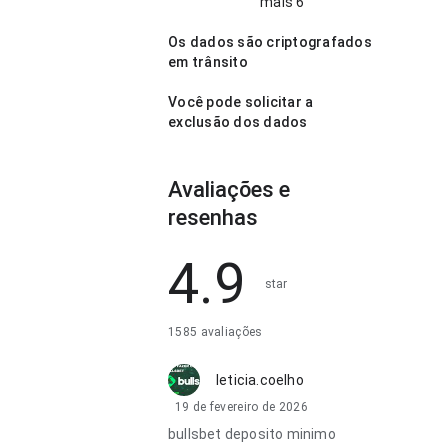
mais 6
Os dados são criptografados
em trânsito
Você pode solicitar a
exclusão dos dados
Avaliações e
resenhas
4.9
star
1585 avaliações
leticia.coelho
19 de fevereiro de 2026
bullsbet deposito minimo