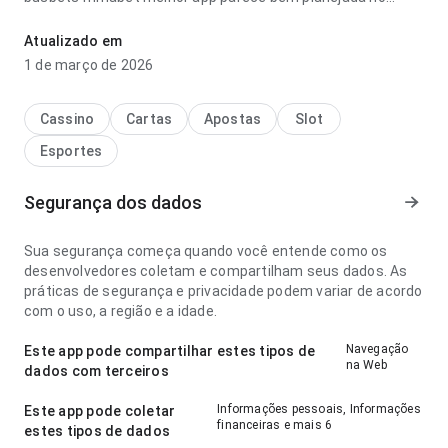
ponto de fluxo de navegação no uso diário repetido; o
conteúdo é fácil de examinar. Esse equilíbrio torna o app
Atualizado em
mais interessante para testar.
1 de março de 2026
Cassino
Cartas
Apostas
Slot
Esportes
Segurança dos dados
Sua segurança começa quando você entende como os
desenvolvedores coletam e compartilham seus dados. As
práticas de segurança e privacidade podem variar de acordo
com o uso, a região e a idade.
Navegação
Este app pode compartilhar estes tipos de
na Web
dados com terceiros
Informações pessoais, Informações
Este app pode coletar
financeiras e mais 6
estes tipos de dados