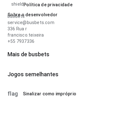
shield
Política de privacidade
Sobre o desenvolvedor
busbets
service@busbets.com
336 Rua r
francisco.teixeira
+55 7937336
Mais de busbets
Jogos semelhantes
flag
Sinalizar como impróprio