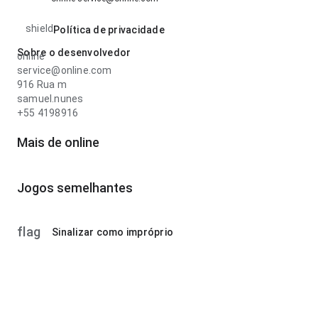
shield
Política de privacidade
Sobre o desenvolvedor
online
service@online.com
916 Rua m
samuel.nunes
+55 4198916
Mais de online
Jogos semelhantes
flag
Sinalizar como impróprio