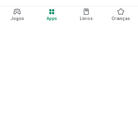
Jogos
Apps
Livros
Crianças
Google Play
Play Pass
Pontos do Play Points
Vales-presente
Resgatar
Política de reembolso
Crianças e família