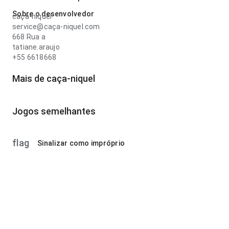
Sobre o desenvolvedor
caça-niquel
service@caça-niquel.com
668 Rua a
tatiane.araujo
+55 6618668
Mais de caça-niquel
Jogos semelhantes
flag
Sinalizar como impróprio