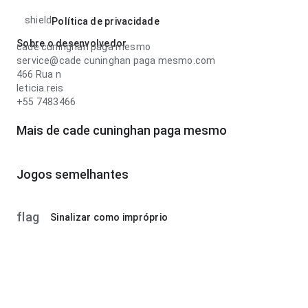
shield
Política de privacidade
Sobre o desenvolvedor
cade cuninghan paga mesmo
service@cade cuninghan paga mesmo.com
466 Rua n
leticia.reis
+55 7483466
Mais de cade cuninghan paga mesmo
Jogos semelhantes
flag
Sinalizar como impróprio