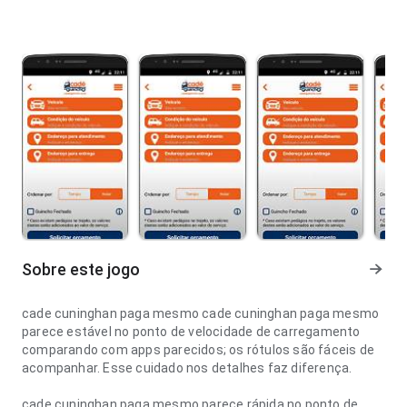
Sobre este jogo
cade cuninghan paga mesmo cade cuninghan paga mesmo
parece estável no ponto de velocidade de carregamento
comparando com apps parecidos; os rótulos são fáceis de
acompanhar. Esse cuidado nos detalhes faz diferença.
cade cuninghan paga mesmo parece rápida no ponto de