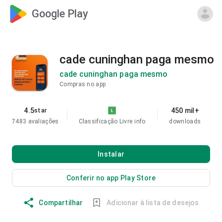
Google Play
cade cuninghan paga mesmo
cade cuninghan paga mesmo
Compras no app
4.5
450 mil+
star
7483 avaliações
Classificação Livre
info
downloads
Instalar
Conferir no app Play Store
Compartilhar
Adicionar à lista de desejos