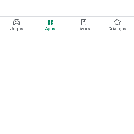
Jogos
Apps
Livros
Crianças
Google Play
Play Pass
Pontos do Play Points
Vales-presente
Resgatar
Política de reembolso