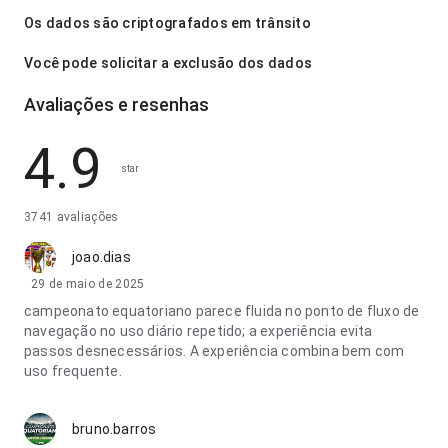
Os dados são criptografados em trânsito
Você pode solicitar a exclusão dos dados
Avaliações e resenhas
4.9
star
3741 avaliações
joao.dias
29 de maio de 2025
campeonato equatoriano parece fluida no ponto de fluxo de
navegação no uso diário repetido; a experiência evita
passos desnecessários. A experiência combina bem com
uso frequente.
bruno.barros