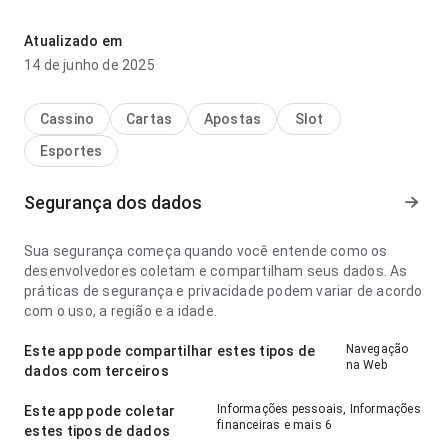
campeonato equatoriano parece responsiva no ponto de
velocidade de carregamento ao voltar para a página depois;
Atualizado em
a estrutura deixa claro o próximo passo. Esse cuidado nos
14 de junho de 2025
detalhes faz diferença.
Cassino
Cartas
Apostas
Slot
Esportes
Segurança dos dados
Sua segurança começa quando você entende como os
desenvolvedores coletam e compartilham seus dados. As
práticas de segurança e privacidade podem variar de acordo
com o uso, a região e a idade.
Navegação
Este app pode compartilhar estes tipos de
na Web
dados com terceiros
Informações pessoais, Informações
Este app pode coletar
financeiras e mais 6
estes tipos de dados