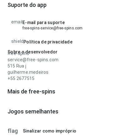
Suporte do app
email
E-mail para suporte
free-spins-service@free-spins.com
shield
Política de privacidade
Sobre o desenvolvedor
free-spins
service@free-spins.com
515 Rua j
guilherme.medeiros
+55 2677515
Mais de free-spins
Jogos semelhantes
flag
Sinalizar como impróprio