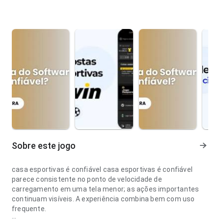
Sobre este jogo
casa esportivas é confiável casa esportivas é confiável
parece consistente no ponto de velocidade de
carregamento em uma tela menor; as ações importantes
continuam visíveis. A experiência combina bem com uso
frequente.