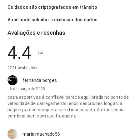
Os dados são criptografados em trânsito
Você pode solicitar a exclusão dos dados
Avaliações e resenhas
4.4
star
9721 avaliações
fernanda.borges
6 de março de 2025
casa esportivas é confiável parece equilibrada no ponto de
velocidade de carregamento lendo descrições longas; a
página parece completa sem ficar pesada. A experiência
combina bem com uso frequente.
maria.machado56