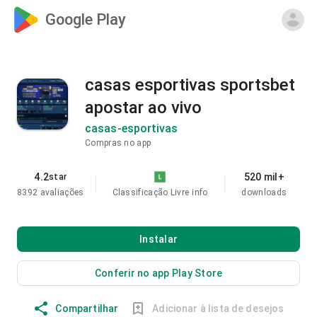
Google Play
casas esportivas sportsbet
apostar ao vivo
casas-esportivas
Compras no app
4.2
520 mil+
star
8392 avaliações
Classificação Livre
info
downloads
Instalar
Conferir no app Play Store
Compartilhar
Adicionar à lista de desejos