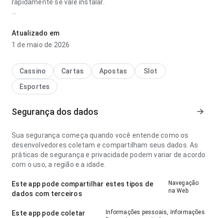
rapidamente se vale instalar.
casas esportivas sportsbet apostar ao vivo parece clara no
ponto de velocidade de carregamento lendo descrições
Atualizado em
longas; a resposta é previsível. A página causa uma
1 de maio de 2026
impressão melhor que algo genérico.
Cassino
Cartas
Apostas
Slot
Esportes
Segurança dos dados
Sua segurança começa quando você entende como os
desenvolvedores coletam e compartilham seus dados. As
práticas de segurança e privacidade podem variar de acordo
com o uso, a região e a idade.
Navegação
Este app pode compartilhar estes tipos de
na Web
dados com terceiros
Informações pessoais, Informações
Este app pode coletar