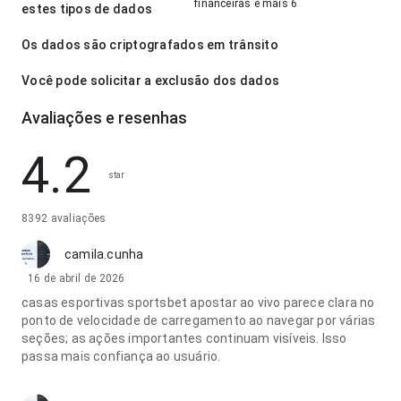
financeiras e mais 6
estes tipos de dados
Os dados são criptografados em trânsito
Você pode solicitar a exclusão dos dados
Avaliações e resenhas
4.2
star
8392 avaliações
camila.cunha
16 de abril de 2026
casas esportivas sportsbet apostar ao vivo parece clara no
ponto de velocidade de carregamento ao navegar por várias
seções; as ações importantes continuam visíveis. Isso
passa mais confiança ao usuário.