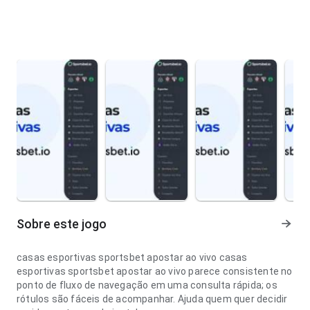
Sobre este jogo
casas esportivas sportsbet apostar ao vivo casas
esportivas sportsbet apostar ao vivo parece consistente no
ponto de fluxo de navegação em uma consulta rápida; os
rótulos são fáceis de acompanhar. Ajuda quem quer decidir