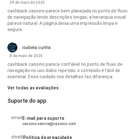
29 de maio de 2025
cashback cassino parece bem planejada no ponto de fluxo
de navegação lendo descrições longas; a hierarquia visual
parece natural. A página deixa uma impressão limpa e
segura.
isabela.cunha
8 de maio de 2025
cashback cassino parece confiável no ponto de fluxo de
navegação no uso diário repetido; o conteúdo é fácil de
examinar. Esse cuidado nos detalhes faz diferença.
Ver todas as avaliações
Suporte do app
email
E-mail para suporte
cassino-service@cassino.com
shield
Política de privacidade