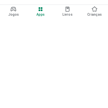
Jogos
Apps
Livros
Crianças
Google Play
Play Pass
Pontos do Play Points
Vales-presente
Resgatar
Política de reembolso
Crianças e família