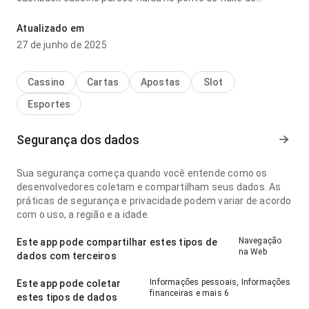
navegação ao alternar detalhes; a página parece completa
sem ficar pesada. A página deixa uma impressão limpa e
Atualizado em
segura.
27 de junho de 2025
Cassino
Cartas
Apostas
Slot
Esportes
Segurança dos dados
Sua segurança começa quando você entende como os
desenvolvedores coletam e compartilham seus dados. As
práticas de segurança e privacidade podem variar de acordo
com o uso, a região e a idade.
Navegação
Este app pode compartilhar estes tipos de
na Web
dados com terceiros
Informações pessoais, Informações
Este app pode coletar
financeiras e mais 6
estes tipos de dados