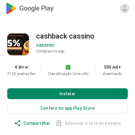
Google Play
cashback cassino
cassino
Compras no app
4.8
590 mil+
star
7152 avaliações
Classificação Livre
info
downloads
Instalar
Conferir no app Play Store
Compartilhar
Adicionar à lista de desejos