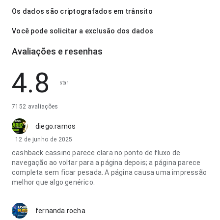
Os dados são criptografados em trânsito
Você pode solicitar a exclusão dos dados
Avaliações e resenhas
4.8
star
7152 avaliações
diego.ramos
12 de junho de 2025
cashback cassino parece clara no ponto de fluxo de
navegação ao voltar para a página depois; a página parece
completa sem ficar pesada. A página causa uma impressão
melhor que algo genérico.
fernanda.rocha