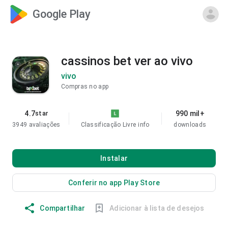
Google Play
cassinos bet ver ao vivo
vivo
Compras no app
4.7
990 mil+
star
3949 avaliações
Classificação Livre
info
downloads
Instalar
Conferir no app Play Store
Compartilhar
Adicionar à lista de desejos