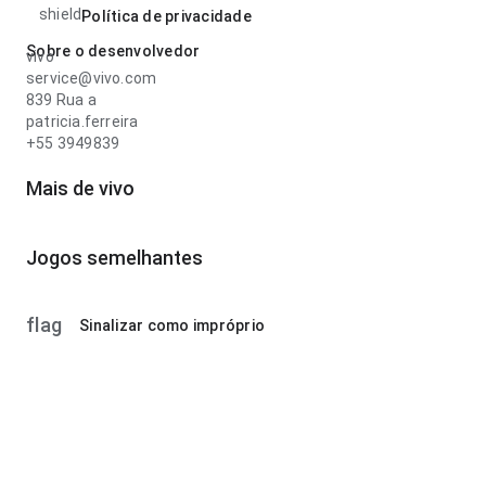
shield
Política de privacidade
Sobre o desenvolvedor
vivo
service@vivo.com
839 Rua a
patricia.ferreira
+55 3949839
Mais de vivo
Jogos semelhantes
flag
Sinalizar como impróprio