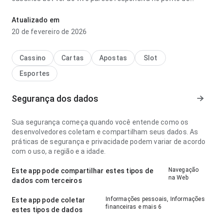
fluxo de navegação lendo descrições longas; a experiência
evita passos desnecessários. A página deixa uma
Atualizado em
impressão limpa e segura.
20 de fevereiro de 2026
Cassino
Cartas
Apostas
Slot
Esportes
Segurança dos dados
Sua segurança começa quando você entende como os
desenvolvedores coletam e compartilham seus dados. As
práticas de segurança e privacidade podem variar de acordo
com o uso, a região e a idade.
Navegação
Este app pode compartilhar estes tipos de
na Web
dados com terceiros
Informações pessoais, Informações
Este app pode coletar
financeiras e mais 6
estes tipos de dados