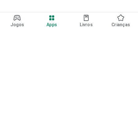
Jogos
Apps
Livros
Crianças
Google Play
Play Pass
Pontos do Play Points
Vales-presente
Resgatar
Política de reembolso