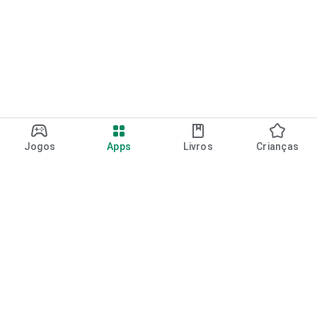
Jogos
Apps
Livros
Crianças
Google Play
Play Pass
Pontos do Play Points