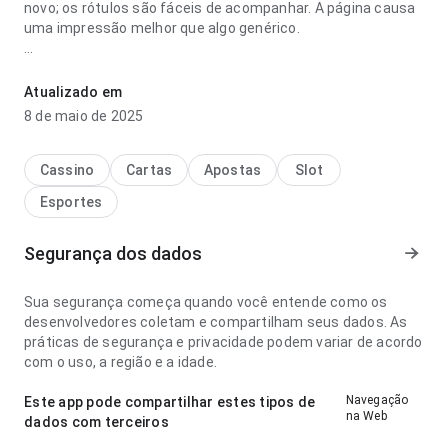
novo; os rótulos são fáceis de acompanhar. A página causa
uma impressão melhor que algo genérico.
celtics x cavaliers onde assistir depósito mínimo parece
madura no ponto de velocidade de carregamento em uma
Atualizado em
consulta rápida; o conteúdo é fácil de examinar. Esse
8 de maio de 2025
cuidado nos detalhes faz diferença.
Cassino
Cartas
Apostas
Slot
Esportes
Segurança dos dados
Sua segurança começa quando você entende como os
desenvolvedores coletam e compartilham seus dados. As
práticas de segurança e privacidade podem variar de acordo
com o uso, a região e a idade.
Navegação
Este app pode compartilhar estes tipos de
na Web
dados com terceiros