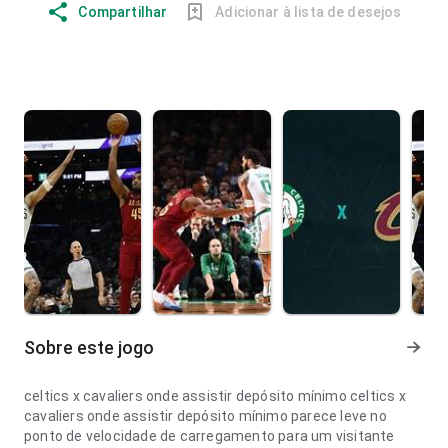
Compartilhar
Adicionar à lista de desejos
Sobre este jogo
celtics x cavaliers onde assistir depósito mínimo celtics x
cavaliers onde assistir depósito mínimo parece leve no
ponto de velocidade de carregamento para um visitante