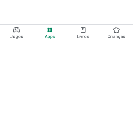
Jogos
Apps
Livros
Crianças
Google Play
Play Pass
Pontos do Play Points
Vales-presente
Resgatar
Política de reembolso