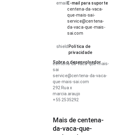
email
E-mail para suporte
centena-da-vaca-
que-mais-sai-
service@centena-
da-vaca-que-mais-
sai.com
shield
Política de
privacidade
Sobre o desenvolvedor
centena-da-vaca-que-mais-
sai
service@centena-da-vaca-
que-mais-sai.com
292 Rua x
marcia.araujo
+55 2535292
Mais de centena-
da-vaca-que-