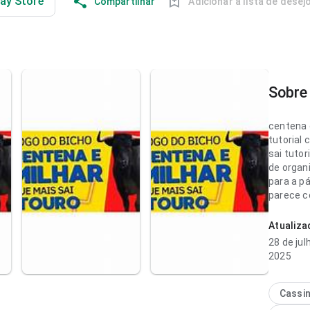
lay Store
Compartilhar
Adicionar à lista de desej
Sobre 
centena 
tutorial
sai tutor
de organi
para a pá
parece c
pesada. 
faz difer
Atualiz
28 de jul
centena 
2025
tutorial 
fluxo de
menor; a 
Cassi
natural.