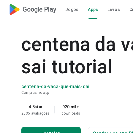
Google Play
Jogos
Apps
Livros
C
centena da v
sai tutorial
centena-da-vaca-que-mais-sai
Compras no app
4.5
920 mil+
star
2535 avaliações
downloads