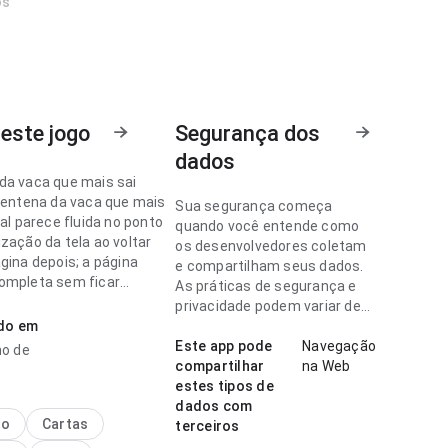
os
este jogo
Segurança dos
dados
da vaca que mais sai
 centena da vaca que mais
Sua segurança começa
ial parece fluida no ponto
quando você entende como
zação da tela ao voltar
os desenvolvedores coletam
gina depois; a página
e compartilham seus dados.
ompleta sem ficar
As práticas de segurança e
Esse cuidado nos detalhes
privacidade podem variar de
ença.
ado em
acordo com o uso, a região e a
idade.
Este app pode
Navegação
ho de
da vaca que mais sai
compartilhar
na Web
parece clara no ponto de
estes tipos de
 navegação em uma tela
dados com
hierarquia visual parece
no
Cartas
terceiros
 A experiência combina