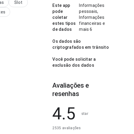
as
Slot
uso frequente.
Este app
Informações
pode
pessoais,
tes
coletar
Informações
estes tipos
financeiras e
de dados
mais 6
Os dados são
criptografados em trânsito
Você pode solicitar a
exclusão dos dados
Avaliações e
resenhas
4.5
star
2535 avaliações