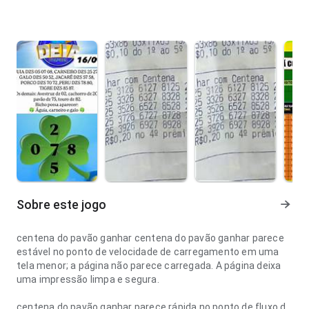
Sobre este jogo
centena do pavão ganhar centena do pavão ganhar parece
estável no ponto de velocidade de carregamento em uma
tela menor; a página não parece carregada. A página deixa
uma impressão limpa e segura.
centena do pavão ganhar parece rápida no ponto de fluxo de