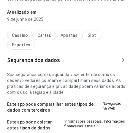
navegação em uma consulta rápida; as ações importantes
continuam visíveis. A página causa uma impressão melhor
Atualizado em
que algo genérico.
9 de junho de 2025
Cassino
Cartas
Apostas
Slot
Esportes
Segurança dos dados
Sua segurança começa quando você entende como os
desenvolvedores coletam e compartilham seus dados. As
práticas de segurança e privacidade podem variar de acordo
com o uso, a região e a idade.
Navegação
Este app pode compartilhar estes tipos de
na Web
dados com terceiros
Informações pessoais, Informações
Este app pode coletar
financeiras e mais 6
estes tipos de dados