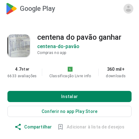
Google Play
centena do pavão ganhar
centena-do-pavão
Compras no app
4.7
360 mil+
star
6633 avaliações
Classificação Livre
info
downloads
Instalar
Conferir no app Play Store
Compartilhar
Adicionar à lista de desejos