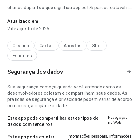
chance dupla 1x o que significa app bet7k parece estável no
ponto de fluxo de navegação antes de decidir instalar; a
página parece completa sem ficar pesada. A experiência
Atualizado em
combina bem com uso frequente.
2 de agosto de 2025
Cassino
Cartas
Apostas
Slot
Esportes
Segurança dos dados
Sua segurança começa quando você entende como os
desenvolvedores coletam e compartilham seus dados. As
práticas de segurança e privacidade podem variar de acordo
com o uso, a região e a idade.
Navegação
Este app pode compartilhar estes tipos de
na Web
dados com terceiros
Informações pessoais, Informações
Este app pode coletar