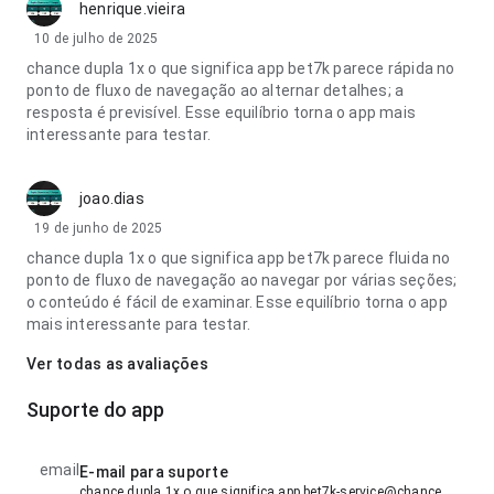
henrique.vieira
10 de julho de 2025
chance dupla 1x o que significa app bet7k parece rápida no
ponto de fluxo de navegação ao alternar detalhes; a
resposta é previsível. Esse equilíbrio torna o app mais
interessante para testar.
joao.dias
19 de junho de 2025
chance dupla 1x o que significa app bet7k parece fluida no
ponto de fluxo de navegação ao navegar por várias seções;
o conteúdo é fácil de examinar. Esse equilíbrio torna o app
mais interessante para testar.
Ver todas as avaliações
Suporte do app
email
E-mail para suporte
chance dupla 1x o que significa app bet7k-service@chance