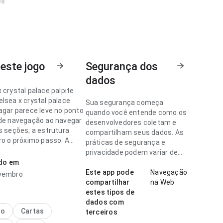
os
este jogo
Segurança dos
dados
 crystal palace palpite
elsea x crystal palace
Sua segurança começa
pagar parece leve no ponto
quando você entende como os
 de navegação ao navegar
desenvolvedores coletam e
s seções; a estrutura
compartilham seus dados. As
ro o próximo passo. A
práticas de segurança e
eixa uma impressão limpa
privacidade podem variar de
.
ado em
acordo com o uso, a região e a
idade.
Este app pode
Navegação
ovembro
 crystal palace palpite
compartilhar
na Web
rece fluida no ponto de
estes tipos de
 navegação ao alternar
dados com
 os rótulos são fáceis de
no
Cartas
terceiros
ar. O resultado geral