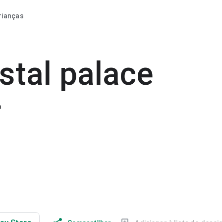
rianças
stal palace
r