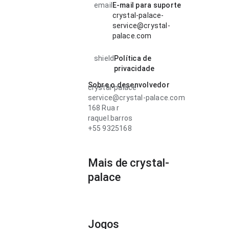
email
E-mail para suporte
crystal-palace-
service@crystal-
palace.com
shield
Política de
privacidade
Sobre o desenvolvedor
crystal-palace
service@crystal-palace.com
168 Rua r
raquel.barros
+55 9325168
Mais de crystal-
palace
Jogos