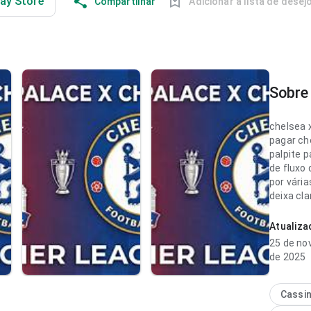
lay Store
Compartilhar
Adicionar à lista de desej
Sobre 
chelsea x
pagar ch
palpite 
de fluxo
por vária
deixa cla
página d
e segura
Atualiz
25 de n
chelsea x
de 2025
pagar pa
fluxo de
detalhes;
Cassi
acompanh