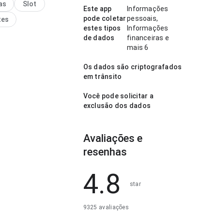
as
Slot
rático e maduro.
Este app
Informações
pode coletar
pessoais,
tes
estes tipos
Informações
de dados
financeiras e
mais 6
Os dados são criptografados
em trânsito
Você pode solicitar a
exclusão dos dados
Avaliações e
resenhas
4.8
star
9325 avaliações