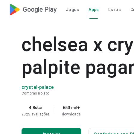
Google Play
Jogos
Apps
Livros
C
chelsea x cry
palpite paga
crystal-palace
Compras no app
4.8
650 mil+
star
9325 avaliações
downloads