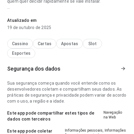
quem quer decidir rapidamente se vale instalar.
cidades que não tem time de futebol 2027 palpite parece
responsiva no ponto de fluxo de navegação no uso diário
Atualizado em
repetido; a experiência evita passos desnecessários. Isso
19 de outubro de 2025
passa mais confiança ao usuário.
Cassino
Cartas
Apostas
Slot
Esportes
Segurança dos dados
Sua segurança começa quando você entende como os
desenvolvedores coletam e compartilham seus dados. As
práticas de segurança e privacidade podem variar de acordo
com o uso, a região e a idade.
Navegação
Este app pode compartilhar estes tipos de
na Web
dados com terceiros
Informações pessoais, Informações
Este app pode coletar