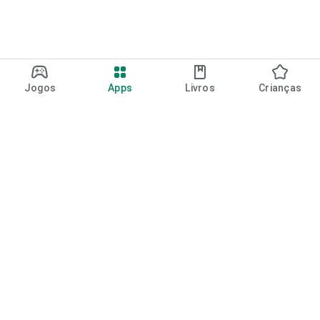
Jogos
Apps
Livros
Crianças
Google Play
Play Pass
Pontos do Play Points
Vales-presente
Resgatar
Política de reembolso