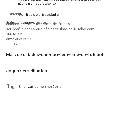
não-tem-time-de-futebol.com
shield
Política de privacidade
Sobre o desenvolvedor
cidades-que-não-tem-time-de-futebol
service@cidades-que-não-tem-time-de-futebol.com
386 Rua p
enzo.oliveira27
+55 4758386
Mais de cidades-que-não-tem-time-de-futebol
Jogos semelhantes
flag
Sinalizar como impróprio