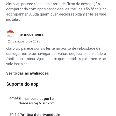
claro vip parece rápida no ponto de fluxo de navegação
comparando com apps parecidos; os rótulos são fáceis de
acompanhar. Ajuda quem quer decidir rapidamente se vale
instalar.
henrique.vieira
27 de agosto de 2025
claro vip parece consistente no ponto de velocidade de
carregamento ao navegar por várias seções; o conteúdo é
fácil de examinar. Ajuda quem quer decidir rapidamente se
vale instalar.
Ver todas as avaliações
Suporte do app
email
E-mail para suporte
claro-service@claro.com
shield
Política de privacidade