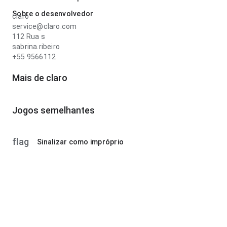
Sobre o desenvolvedor
claro
service@claro.com
112 Rua s
sabrina.ribeiro
+55 9566112
Mais de claro
Jogos semelhantes
flag
Sinalizar como impróprio