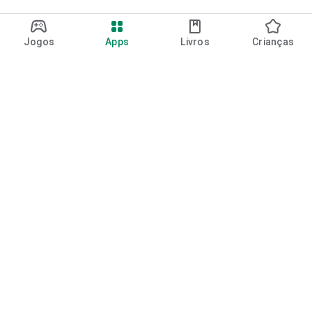
Jogos
Apps
Livros
Crianças
Google Play
Play Pass
Pontos do Play Points
Vales-presente
Resgatar
Política de reembolso
Crianças e família